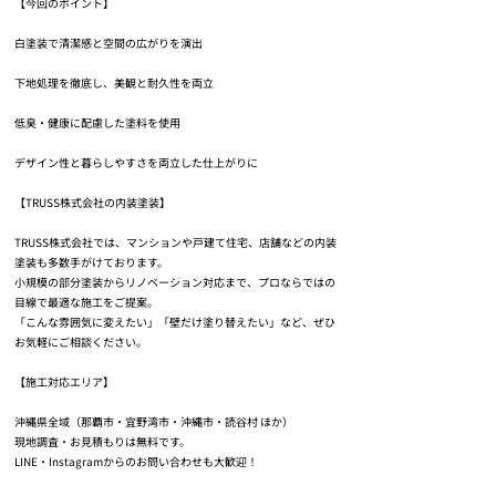
【今回のポイント】
白塗装で清潔感と空間の広がりを演出
下地処理を徹底し、美観と耐久性を両立
低臭・健康に配慮した塗料を使用
デザイン性と暮らしやすさを両立した仕上がりに
【TRUSS株式会社の内装塗装】
TRUSS株式会社では、マンションや戸建て住宅、店舗などの内装
塗装も多数手がけております。
小規模の部分塗装からリノベーション対応まで、プロならではの
目線で最適な施工をご提案。
「こんな雰囲気に変えたい」「壁だけ塗り替えたい」など、ぜひ
お気軽にご相談ください。
【施工対応エリア】
沖縄県全域（那覇市・宜野湾市・沖縄市・読谷村 ほか）
現地調査・お見積もりは無料です。
LINE・Instagramからのお問い合わせも大歓迎！