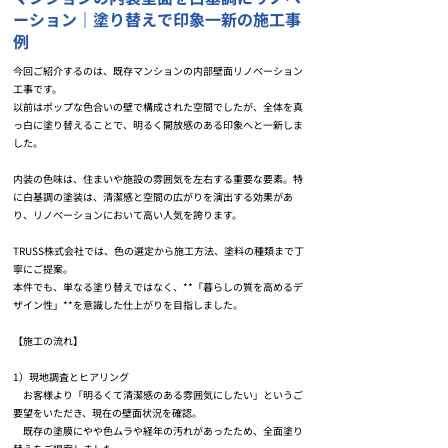
ーション｜塗り替えで印象一新の施工事
例
今回ご紹介するのは、既存マンションの内部壁面リノベーション
工事です。
以前はポップな色合いの壁で構成された空間でしたが、全体を真
っ白に塗り替えることで、明るく開放感のある印象へと一新しま
した。
内装の色味は、住まいや施設の雰囲気を左右する重要な要素。特
に白基調の塗装は、清潔感と空間の広がりを演出する効果があ
り、リノベーションにおいて高い人気を誇ります。
TRUSS株式会社では、色の選定から施工方法、塗料の種類まで丁
寧にご提案。
本件でも、単なる塗り替えではなく、**「暮らしの質を高めるデ
ザイン性」**を意識した仕上がりを目指しました。
【施工の流れ】
1）現地調査とヒアリング
お客様より「明るくて清潔感のある雰囲気にしたい」というご
要望をいただき、現在の壁面状況を確認。
既存の塗膜にやや色ムラや経年の汚れがあったため、全面塗り