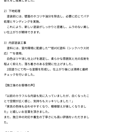
替えをご提案しました。
2）下地処理
塗装前には、壁面のホコリや油分を除去し、必要に応じてパテ
処理とサンディングを実施。
これにより、新しい塗装がしっかりと密着し、ムラのない美し
い仕上がりが期待できます。
3）内部塗装工事
塗料には、室内環境に配慮した**低VOC塗料（シックハウス対
応）**を使用。
白色はツヤ消し仕上げを選定し、柔らかな雰囲気と光の反射を
程よく抑えた、落ち着きのある空間に仕上げました。
2回塗りにて均一な塗膜を形成し、仕上がり後には清掃と最終
チェックを行いました。
【施工後のお客様の声】
「以前のカラフルな内装も気に入っていましたが、白くなったこ
とで空間が広く感じ、気持ちもスッキリしました！」
「家具の色味も合わせやすくなり、模様替えが楽しくなりまし
た」と嬉しいお言葉を頂きました。
また、施工中の対応や養生の丁寧さにも高い評価をいただきまし
た。